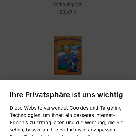
Verkaufspreis:
23,40 €
Ihre Privatsphäre ist uns wichtig
[auf Bestellung]
Diese Website verwendet Cookies und Targeting
TASTENZAUBEREI, BAND 2 - KLAVIERSCHULE
Technologien, um Ihnen ein besseres Internet-
Erlebnis zu ermöglichen und die Werbung, die Sie
Aniko Drabon
sehen, besser an Ihre Bedürfnisse anzupassen.