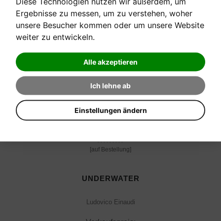
Diese Technologien nutzen wir außerdem, um
Verkaufspreis:
Ergebnisse zu messen, um zu verstehen, woher
23,00 €
unsere Besucher kommen oder um unsere Website
weiter zu entwickeln.
Alle akzeptieren
Ich lehne ab
Einstellungen ändern
[auf Bestellung]
UNDERWATER
Ludovico Einaudi