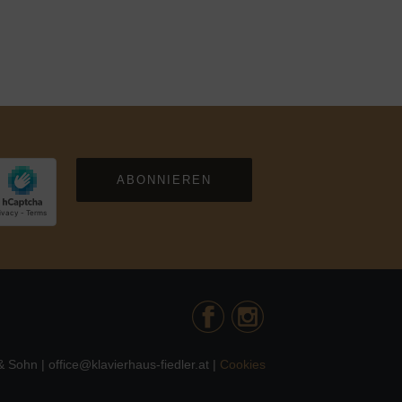
ABONNIEREN
 Sohn | office@klavierhaus-fiedler.at |
Cookies