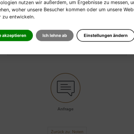
[sofort verfügbar]
ologien nutzen wir außerdem, um Ergebnisse zu messen, 
ehen, woher unsere Besucher kommen oder um unsere Webs
Verkaufspreis:
r zu entwickeln.
22,40 €
e akzeptieren
Ich lehne ab
Einstellungen ändern
EINE FRAGE ZUM PRODUKT STELLEN
Anfrage
Zurück zu: Noten