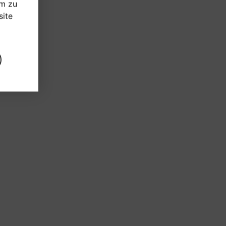
um zu
ite