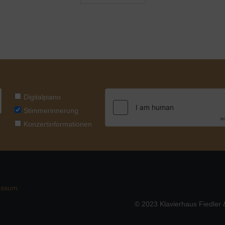
Digitalpiano
Stimmerinnerung
Konzertinformationen
essum
© 2023 Klavierhaus Fiedler &