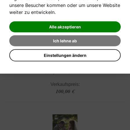
unsere Besucher kommen oder um unsere Website
weiter zu entwickeln.
Alle akzeptieren
Ich lehne ab
[sofort verfügbar]
Einstellungen ändern
GUTSCHEIN €100,-
Das perfekte Geschenk
Verkaufspreis:
100,00 €