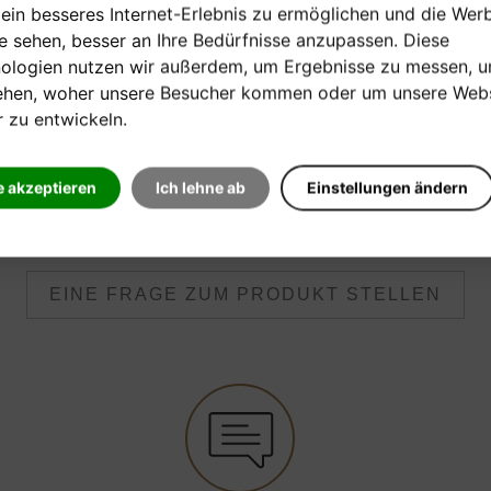
 ein besseres Internet-Erlebnis zu ermöglichen und die Wer
Theoreiunterlagen zur 1. Übertrittsprüfung
ie sehen, besser an Ihre Bedürfnisse anzupassen. Diese
ologien nutzen wir außerdem, um Ergebnisse zu messen, 
ehen, woher unsere Besucher kommen oder um unsere Webs
r zu entwickeln.
[auf Bestellung]
Verkaufspreis:
e akzeptieren
Ich lehne ab
Einstellungen ändern
21,90 €
EINE FRAGE ZUM PRODUKT STELLEN