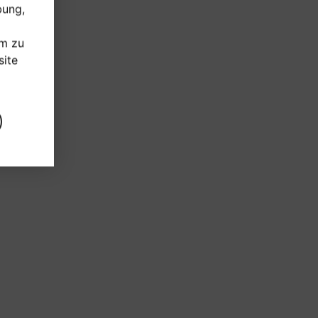
bung,
um zu
ite