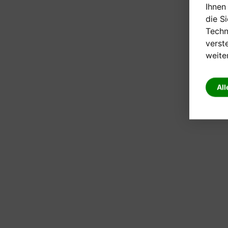
Ihnen
die S
Techn
verst
weite
All
Anfrage senden