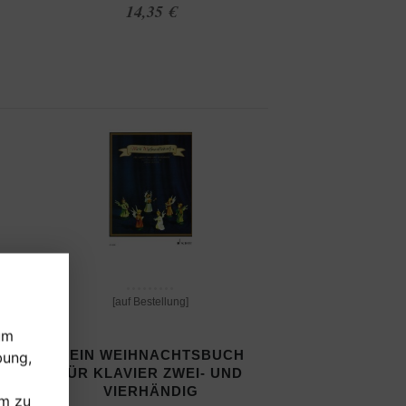
14,35 €
[auf Bestellung]
um
MEIN WEIHNACHTSBUCH
bung,
FÜR KLAVIER ZWEI- UND
VIERHÄNDIG
um zu