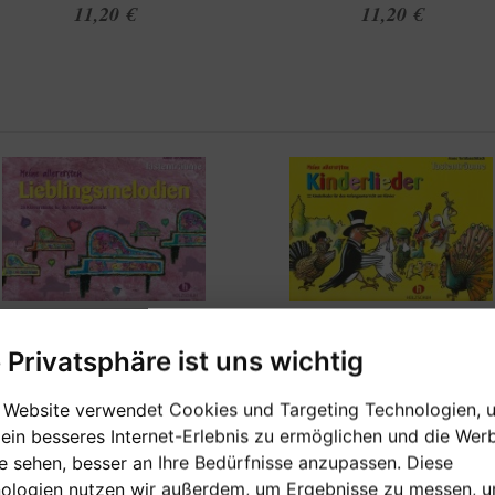
11,20 €
11,20 €
e Privatsphäre ist uns wichtig
[sofort verfügbar]
[sofort verfügbar]
 Website verwendet Cookies und Targeting Technologien, 
MEINE ALLERERSTEN
MEINE ALLERERSTEN
 ein besseres Internet-Erlebnis zu ermöglichen und die Wer
LIEBLINGSMELODIEN
KINDERLIEDER
ie sehen, besser an Ihre Bedürfnisse anzupassen. Diese
ologien nutzen wir außerdem, um Ergebnisse zu messen, 