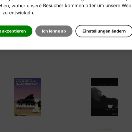
28 Klavierstücke für den
22 Kinderlieder für den
ehen, woher unsere Besucher kommen oder um unsere Webs
Anfangsunterricht Anne ...
Anfangsunterricht Anne ...
r zu entwickeln.
Verkaufspreis:
Verkaufspreis:
e akzeptieren
Ich lehne ab
Einstellungen ändern
11,20 €
11,20 €