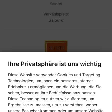
Scarlatti
Verkaufspreis:
31,50 €
Ihre Privatsphäre ist uns wichtig
Diese Website verwendet Cookies und Targeting
Technologien, um Ihnen ein besseres Internet-
Erlebnis zu ermöglichen und die Werbung, die Sie
[sofort verfügbar]
sehen, besser an Ihre Bedürfnisse anzupassen.
Diese Technologien nutzen wir außerdem, um
SILVESTRI - LE SCALE
Ergebnisse zu messen, um zu verstehen, woher
unsere Besucher kommen oder um unsere Website