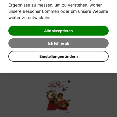
Ergebnisse zu messen, um zu verstehen, woher
unsere Besucher kommen oder um unsere Website
[sofort verfügbar]
weiter zu entwickeln.
POP FOR VIOLIN 7
Alle akzeptieren
Kiss from a rose, 12 Pop-Hits zusätzlich mit 2.Stimme
Ich lehne ab
Verkaufspreis:
Einstellungen ändern
20,30 €