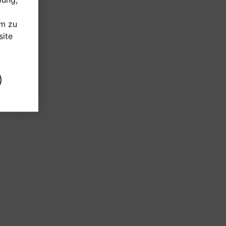
um zu
ite