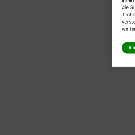
die S
Techn
verst
weite
All
Anfrage senden