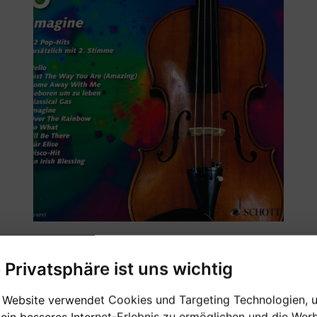
e Privatsphäre ist uns wichtig
12 Pop-Hits zusätzlich mit 2.Stimme
 Website verwendet Cookies und Targeting Technologien, 
 ein besseres Internet-Erlebnis zu ermöglichen und die Wer