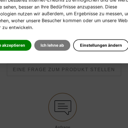
Schott Verlag
ie sehen, besser an Ihre Bedürfnisse anzupassen. Diese
ologien nutzen wir außerdem, um Ergebnisse zu messen, 
ehen, woher unsere Besucher kommen oder um unsere Webs
[sofort verfügbar]
r zu entwickeln.
Verkaufspreis:
20,30 €
e akzeptieren
Ich lehne ab
Einstellungen ändern
EINE FRAGE ZUM PRODUKT STELLEN
Anfrage