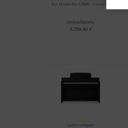
Top Model der KAWAI Concert ...
H
Verkaufspreis:
5.290,00 €
[sofort verfügbar]