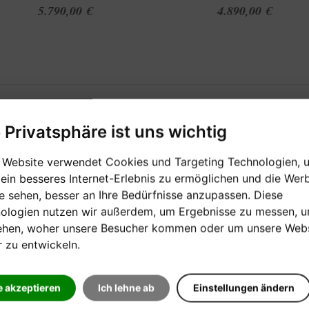
5.790,00 €
4.890,00 €
e Privatsphäre ist uns wichtig
 Website verwendet Cookies und Targeting Technologien, 
 ein besseres Internet-Erlebnis zu ermöglichen und die Wer
ie sehen, besser an Ihre Bedürfnisse anzupassen. Diese
ologien nutzen wir außerdem, um Ergebnisse zu messen, 
ehen, woher unsere Besucher kommen oder um unsere Webs
[auf Bestellung]
[auf Bestellung]
r zu entwickeln.
KAWAI K-15E SCHWARZ
KAWAI DG-30
POLIERT
e akzeptieren
Ich lehne ab
Einstellungen ändern
Digitalpiano in Flügelform - ei