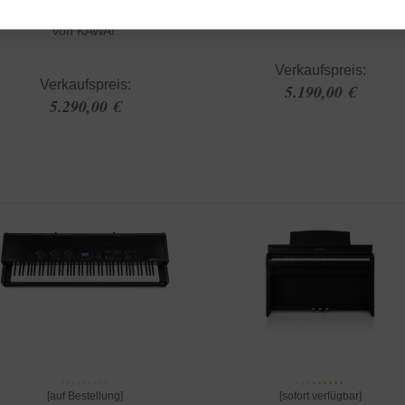
echtes Raumwunder
öhe: 110cm Das Einsteigerpiano
von KAWAI.
Verkaufspreis:
Verkaufspreis:
5.190,00 €
5.290,00 €
[auf Bestellung]
[sofort verfügbar]