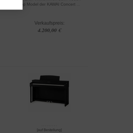
Top Model der KAWAI Concert ...
Verkaufspreis:
4.200,00 €
[auf Bestellung]