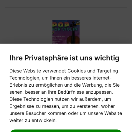
Ihre Privatsphäre ist uns wichtig
Diese Website verwendet Cookies und Targeting
[sofort verfügbar]
Technologien, um Ihnen ein besseres Internet-
Erlebnis zu ermöglichen und die Werbung, die Sie
sehen, besser an Ihre Bedürfnisse anzupassen.
POP FOR VIOLIN 7
Diese Technologien nutzen wir außerdem, um
Ergebnisse zu messen, um zu verstehen, woher
Kiss from a rose, 12 Pop-Hits zusätzlich mit 2.Stimme
unsere Besucher kommen oder um unsere Website
weiter zu entwickeln.
Verkaufspreis:
20,30 €