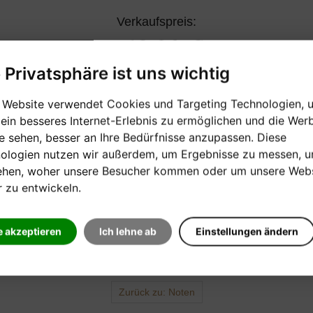
Verkaufspreis:
19,20 €
e Privatsphäre ist uns wichtig
EINE FRAGE ZUM PRODUKT STELLEN
 Website verwendet Cookies und Targeting Technologien, 
 ein besseres Internet-Erlebnis zu ermöglichen und die Wer
ie sehen, besser an Ihre Bedürfnisse anzupassen. Diese
ologien nutzen wir außerdem, um Ergebnisse zu messen, 
ehen, woher unsere Besucher kommen oder um unsere Webs
r zu entwickeln.
e akzeptieren
Ich lehne ab
Einstellungen ändern
Anfrage
Zurück zu: Noten