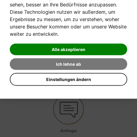
Schott Verlag
sehen, besser an Ihre Bedürfnisse anzupassen.
Diese Technologien nutzen wir außerdem, um
Ergebnisse zu messen, um zu verstehen, woher
[sofort verfügbar]
unsere Besucher kommen oder um unsere Website
weiter zu entwickeln.
Verkaufspreis:
19,20 €
Alle akzeptieren
Ich lehne ab
EINE FRAGE ZUM PRODUKT STELLEN
Einstellungen ändern
Anfrage senden
Anfrage