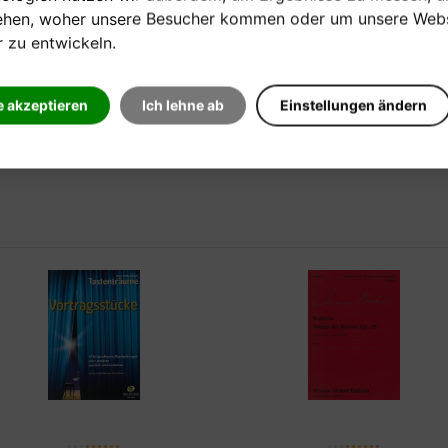
ehen, woher unsere Besucher kommen oder um unsere Webs
Klavierspielen - mein schönste
r zu entwickeln.
Hobby
Verkaufspreis:
25,95 €
e akzeptieren
Ich lehne ab
Einstellungen ändern
Verkaufspreis:
22,90 €