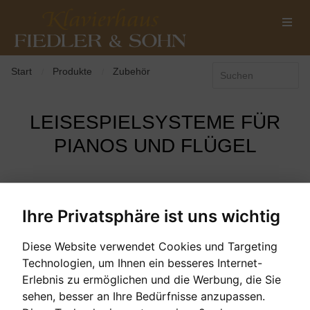
Start
Produkte
Zubehör
/
/
LEISESPIELSYSTEME FÜR
PIANOS UND FLÜGEL
AKTIONSPRODUKTE -/+
SORTIERT NACH
Ihre Privatsphäre ist uns wichtig
HERSTELLER AUSWÄHLEN
HERSTELLER:
Diese Website verwendet Cookies und Targeting
Technologien, um Ihnen ein besseres Internet-
KEIN EINTRAG GEFUNDEN!
Erlebnis zu ermöglichen und die Werbung, die Sie
sehen, besser an Ihre Bedürfnisse anzupassen.