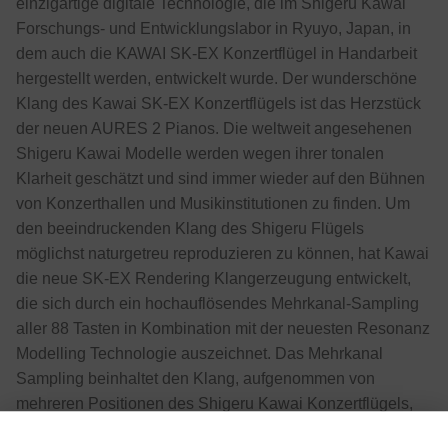
einzigartige digitale Technologie, die im Shigeru Kawai
Forschungs- und Entwicklungslabor in Ryuyo, Japan, in
dem auch die KAWAI SK-EX Konzertflügel in Handarbeit
hergestellt werden, entwickelt wurde. Der wunderschöne
Klang des Kawai SK-EX Konzertflügels ist das Herzstück
der neuen AURES 2 Pianos. Die weltweit angesehenen
Shigeru Kawai Modelle werden wegen ihrer tonalen
Klarheit geschätzt und sind immer wieder auf den Bühnen
von Konzerthallen und Musikinstitutionen zu finden. Um
den beeindruckenden Klang des Shigeru Flügels
möglichst naturgetreu reproduzieren zu können, hat Kawai
die neue SK-EX Rendering Klangerzeugung entwickelt,
die sich durch ein hochauflösendes Mehrkanal-Sampling
aller 88 Tasten in Kombination mit der neuesten Resonanz
Modelling Technologie auszeichnet. Das Mehrkanal
Sampling beinhaltet den Klang, aufgenommen von
mehreren Positionen des Shigeru Kawai Konzertflügels,
welcher ein breiteres Spektrum der Klangcharakteristik