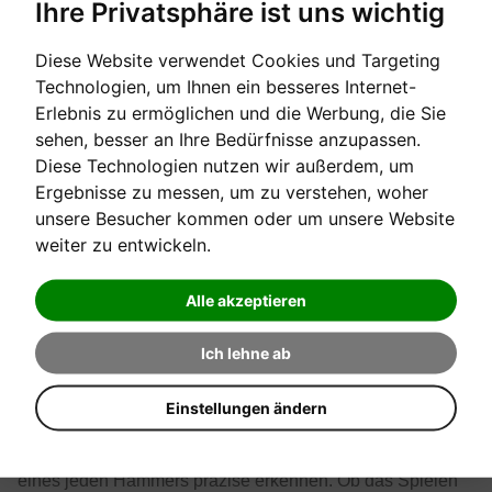
Ihre Privatsphäre ist uns wichtig
reproduzieren kann und ermöglicht so lebendigere
authentische Klangveränderungen bei dynamischem
Diese Website verwendet Cookies und Targeting
Spiel. Dieser natürliche und ausdrucksstarke Klang erfährt
Technologien, um Ihnen ein besseres Internet-
eine weitere Bereicherung durch den Einsatz von Physical
Erlebnis zu ermöglichen und die Werbung, die Sie
Modelling mit neu entwickelten Resonanz Algorithmen.
sehen, besser an Ihre Bedürfnisse anzupassen.
IHSS Sensor System
Diese Technologien nutzen wir außerdem, um
Ergebnisse zu messen, um zu verstehen, woher
Die Lautstärke der einzelnen Noten eines akustischen
unsere Besucher kommen oder um unsere Website
Klaviers steht in Abhängigkeit zu der Geschwindigkeit, mit
weiter zu entwickeln.
der die Hämmer gegen die Saiten schlagen. Ein
behutsamer Tastenanschlag bewirkt eine langsame
Alle akzeptieren
Bewegung des Hammers und erzeugt nur eine geringe
Lautstärke. Ein schneller Tastenanschlag bewirkt eine
Ich lehne ab
schnelle Bewegung des Hammers, was eine hohe
Lautstärke zur Folge hat. Die AURES 2 Instrumente
Einstellungen ändern
reproduzieren genau dieses Verhalten durch integrierte
Sensoren in der Klaviermechanik, die die Bewegungen
eines jeden Hammers präzise erkennen. Ob das Spielen