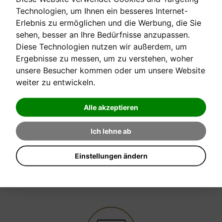
Technologien, um Ihnen ein besseres Internet-
Franz Liszt
Erlebnis zu ermöglichen und die Werbung, die Sie
sehen, besser an Ihre Bedürfnisse anzupassen.
Diese Technologien nutzen wir außerdem, um
Wiener Urtext Edition
Ergebnisse zu messen, um zu verstehen, woher
unsere Besucher kommen oder um unsere Website
weiter zu entwickeln.
[sofort verfügbar]
Alle akzeptieren
Verkaufspreis:
33,80 €
Ich lehne ab
Einstellungen ändern
EINE FRAGE ZUM PRODUKT STELLEN