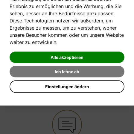
Erlebnis zu ermöglichen und die Werbung, die Sie
sehen, besser an Ihre Bedürfnisse anzupassen.
Wiener Urtext Edition
Diese Technologien nutzen wir außerdem, um
Ergebnisse zu messen, um zu verstehen, woher
unsere Besucher kommen oder um unsere Website
[sofort verfügbar]
weiter zu entwickeln.
Alle akzeptieren
Verkaufspreis:
11,40 €
Ich lehne ab
EINE FRAGE ZUM PRODUKT STELLEN
Einstellungen ändern