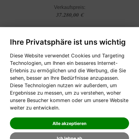
Verkaufspreis:
37.280,00 €
Ihre Privatsphäre ist uns wichtig
Diese Website verwendet Cookies und Targeting
Technologien, um Ihnen ein besseres Internet-
Erlebnis zu ermöglichen und die Werbung, die Sie
sehen, besser an Ihre Bedürfnisse anzupassen.
Diese Technologien nutzen wir außerdem, um
Ergebnisse zu messen, um zu verstehen, woher
[auf Bestellung]
unsere Besucher kommen oder um unsere Website
weiter zu entwickeln.
SAUTER MALY CONCENT 122 ESCHE
Alle akzeptieren
Hochglanzoberfläche trifft offenporige Holzzeichnung | ...
Ich lehne ab