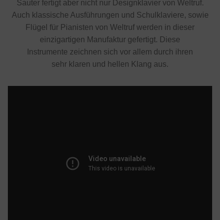
Sauter fertigt aber nicht nur Designklavier von Weltruf.
Auch klassische Ausführungen und Schulklaviere, sowie
Flügel für Pianisten von Weltruf werden in dieser
einzigartigen Manufaktur gefertigt. Diese
Instrumente zeichnen sich vor allem durch ihren
sehr klaren und hellen Klang aus.