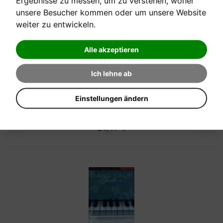
Ergebnisse zu messen, um zu verstehen, woher
unsere Besucher kommen oder um unsere Website
weiter zu entwickeln.
[sofort verfügbar]
Alle akzeptieren
PIANO SOLOS
Ich lehne ab
from Barbie, The Little Mermaid, The Super Mario Bros. ...
Einstellungen ändern
Verkaufspreis:
24,40 €