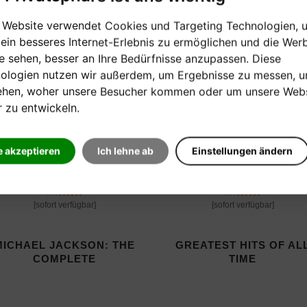
 Website verwendet Cookies und Targeting Technologien, 
Produkte
 ein besseres Internet-Erlebnis zu ermöglichen und die Wer
ie sehen, besser an Ihre Bedürfnisse anzupassen. Diese
ologien nutzen wir außerdem, um Ergebnisse zu messen, 
ehen, woher unsere Besucher kommen oder um unsere Webs
r zu entwickeln.
e akzeptieren
Ich lehne ab
Einstellungen ändern
[sofort verfügbar]
[sofort verfügbar]
MICHAEL JACKSON: THE
GREATEST HITS OF AL
COMPLETE
TIME