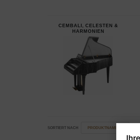
CEMBALI, CELESTEN &
HARMONIEN
SORTIERT NACH
PRODUKTNAME -/+
H
Ihr