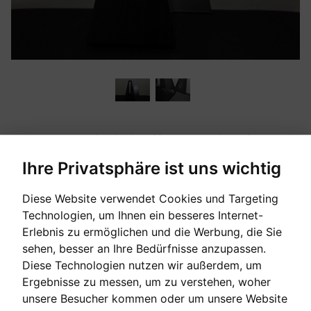
elegantes mechanisches Metronom mit großem und
sattem Klangkörper
Ihre Privatsphäre ist uns wichtig
Diese Website verwendet Cookies und Targeting
Technologien, um Ihnen ein besseres Internet-
[sofort verfügbar]
Erlebnis zu ermöglichen und die Werbung, die Sie
sehen, besser an Ihre Bedürfnisse anzupassen.
Verkaufspreis:
Diese Technologien nutzen wir außerdem, um
93,00 €
Ergebnisse zu messen, um zu verstehen, woher
unsere Besucher kommen oder um unsere Website