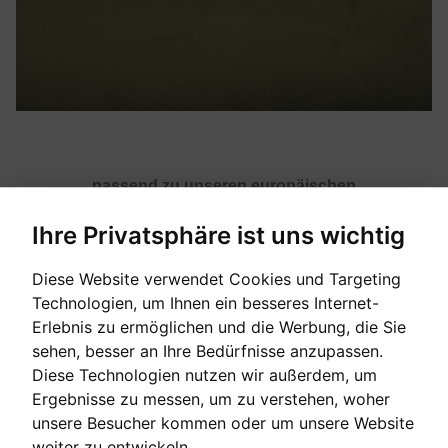
passend zu unseren europäischen
Qualitätsklavierbänken. Zum einfachen Wechseln.
Ihre Privatsphäre ist uns wichtig
Diese Website verwendet Cookies und Targeting
[auf Bestellung]
Technologien, um Ihnen ein besseres Internet-
Erlebnis zu ermöglichen und die Werbung, die Sie
sehen, besser an Ihre Bedürfnisse anzupassen.
Verkaufspreis:
Diese Technologien nutzen wir außerdem, um
35,00 €
Ergebnisse zu messen, um zu verstehen, woher
unsere Besucher kommen oder um unsere Website
weiter zu entwickeln.
EINE FRAGE ZUM PRODUKT STELLEN