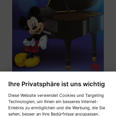
Ihre Privatsphäre ist uns wichtig
Simply arranged, must-know collection of Disney
Diese Website verwendet Cookies und Targeting
favorites!
Technologien, um Ihnen ein besseres Internet-
Erlebnis zu ermöglichen und die Werbung, die Sie
sehen, besser an Ihre Bedürfnisse anzupassen.