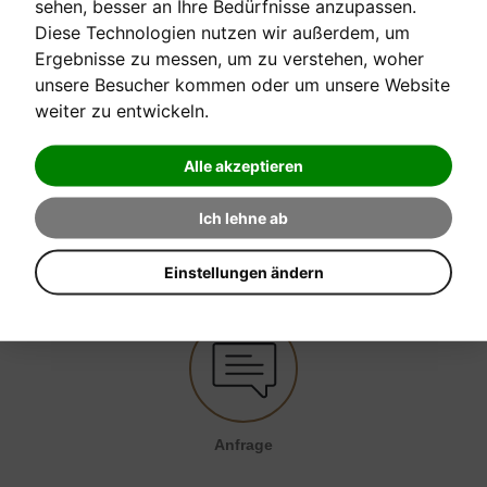
sehen, besser an Ihre Bedürfnisse anzupassen.
Diese Technologien nutzen wir außerdem, um
Ergebnisse zu messen, um zu verstehen, woher
[sofort verfügbar]
unsere Besucher kommen oder um unsere Website
weiter zu entwickeln.
Verkaufspreis:
10,30 €
Alle akzeptieren
Ich lehne ab
EINE FRAGE ZUM PRODUKT STELLEN
Einstellungen ändern
Anfrage senden
Anfrage