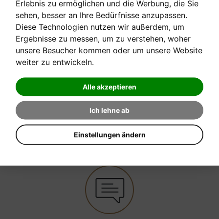
Erlebnis zu ermöglichen und die Werbung, die Sie
opus 740
sehen, besser an Ihre Bedürfnisse anzupassen.
Diese Technologien nutzen wir außerdem, um
Ergebnisse zu messen, um zu verstehen, woher
unsere Besucher kommen oder um unsere Website
[sofort verfügbar]
weiter zu entwickeln.
Verkaufspreis:
Alle akzeptieren
30,70 €
Ich lehne ab
EINE FRAGE ZUM PRODUKT STELLEN
Einstellungen ändern
Anfrage senden