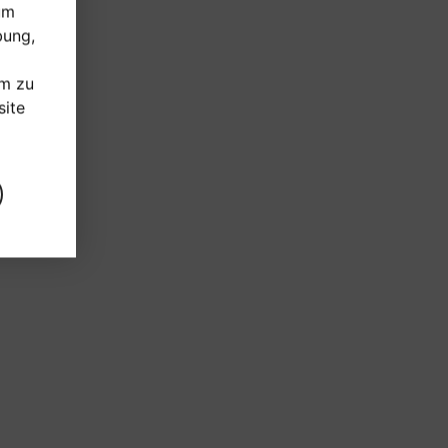
um
bung,
um zu
ite