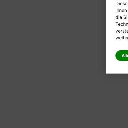
Diese
Ihnen
die S
Techn
verst
weite
All