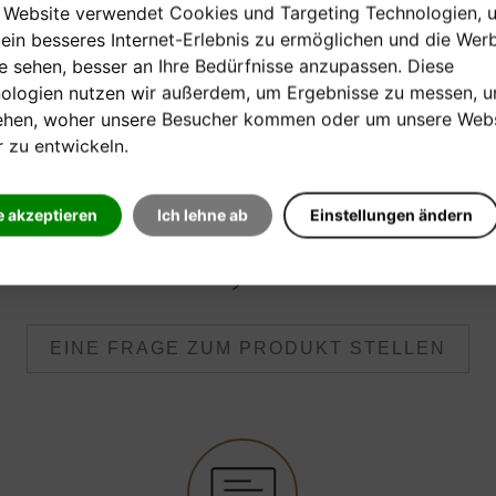
 Website verwendet Cookies und Targeting Technologien, 
Anne Terzibaschitsch
 ein besseres Internet-Erlebnis zu ermöglichen und die Wer
ie sehen, besser an Ihre Bedürfnisse anzupassen. Diese
ologien nutzen wir außerdem, um Ergebnisse zu messen, 
Holzschuh Verlag
ehen, woher unsere Besucher kommen oder um unsere Webs
r zu entwickeln.
[auf Bestellung]
e akzeptieren
Ich lehne ab
Einstellungen ändern
Verkaufspreis:
11,20 €
EINE FRAGE ZUM PRODUKT STELLEN