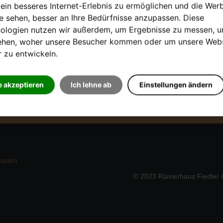
 ein besseres Internet-Erlebnis zu ermöglichen und die Wer
ie sehen, besser an Ihre Bedürfnisse anzupassen. Diese
ologien nutzen wir außerdem, um Ergebnisse zu messen, 
ehen, woher unsere Besucher kommen oder um unsere Webs
r zu entwickeln.
Digitalpiano
Stimmerinnerung
e akzeptieren
Ich lehne ab
Einstellungen ändern
Konzertinformationen
essum
© 2023 Klavierhaus Fiedler &