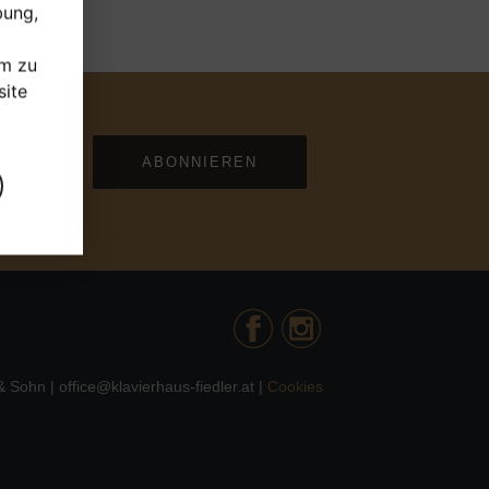
bung,
um zu
ite
ABONNIEREN
 Sohn | office@klavierhaus-fiedler.at |
Cookies