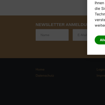
Ihnen
die S
Techn
verst
NEWSLETTER ANMELDUNG
weite
All
Home
Login
Datenschutz
Impr