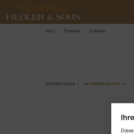
Start
Produkte
Zubehör
/
/
SORTIERT NACH
AKTIONSPRODUKTE -/+
Ihr
Diese