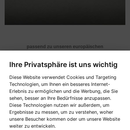
passend zu unseren europäischen
Qualitätsklavierbänken. Zum einfachen Wechseln.
Ihre Privatsphäre ist uns wichtig
Diese Website verwendet Cookies und Targeting
[auf Bestellung]
Technologien, um Ihnen ein besseres Internet-
Erlebnis zu ermöglichen und die Werbung, die Sie
Verkaufspreis:
sehen, besser an Ihre Bedürfnisse anzupassen.
20,00 €
Diese Technologien nutzen wir außerdem, um
Ergebnisse zu messen, um zu verstehen, woher
unsere Besucher kommen oder um unsere Website
EINE FRAGE ZUM PRODUKT STELLEN
weiter zu entwickeln.