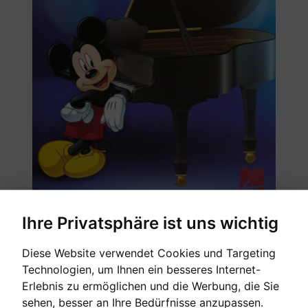
Ihre Privatsphäre ist uns wichtig
Simply arranged, must-know collection of Disney
Diese Website verwendet Cookies und Targeting
favorites!
Technologien, um Ihnen ein besseres Internet-
Erlebnis zu ermöglichen und die Werbung, die Sie
sehen, besser an Ihre Bedürfnisse anzupassen.