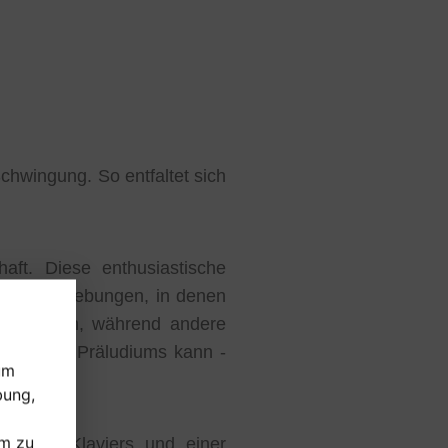
chwingung. So entfaltet sich
aft. Diese enthusiastische
en und Umgebungen, in denen
itern üben, während andere
en Chopin Präludiums kann -
um
bung,
um zu
il des Klaviers und einer