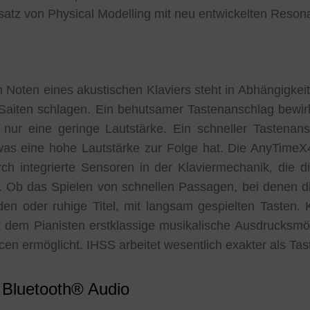
atz von Physical Modelling mit neu entwickelten Reson
n Noten eines akustischen Klaviers steht in Abhängigkeit
Saiten schlagen. Ein behutsamer Tastenanschlag bewi
ur eine geringe Lautstärke. Ein schneller Tastenansc
 eine hohe Lautstärke zur Folge hat. Die AnyTimeX4
ch integrierte Sensoren in der Klaviermechanik, die
 Ob das Spielen von schnellen Passagen, bei denen di
rden oder ruhige Titel, mit langsam gespielten Tasten
 dem Pianisten erstklassige musikalische Ausdrucksmög
cen ermöglicht. IHSS arbeitet wesentlich exakter als Ta
 Bluetooth® Audio