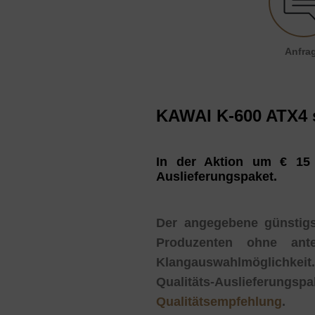
Anfrage senden
Anfrage senden
Absenden
Anfra
KAWAI K-600 ATX4 
In der Aktion um € 15 2
Auslieferungspaket.
Der angegebene günstigst
Produzenten ohne antei
Klangauswahlmöglichkei
Qualitäts-Auslieferungspa
Qualitätsempfehlung
.