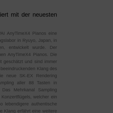
ert mit der neuesten
WAI AnyTimeX4 Pianos eine
ngslabor in Ryuyo, Japan, in
n, entwickelt wurde. Der
uen AnyTimeX4 Pianos. Die
t geschätzt und sind immer
n beeindruckenden Klang des
 die neue SK-EX Rendering
mpling aller 88 Tasten in
. Das Mehrkanal Sampling
onzertflügels, welcher ein
so lebendigere authentische
 Klang erfährt eine weitere