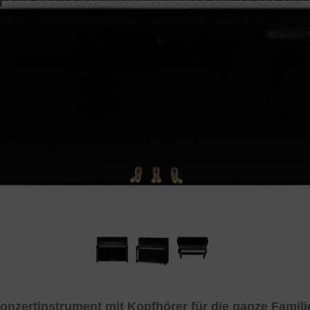
nzertinstrument mit Kopfhörer für die ganze Famili