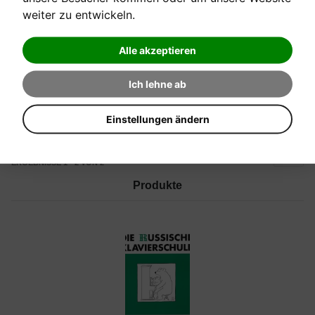
weiter zu entwickeln.
Alle akzeptieren
Ich lehne ab
PRODUKT PREIS +/-
SORTIERT NACH
Einstellungen ändern
SIKORSKI VERLAGE
HERSTELLER:
ERGEBNISSE 1 - 2 VON 2
Produkte