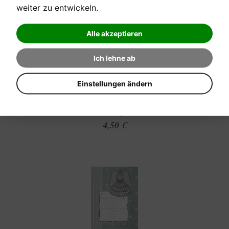
weiter zu entwickeln.
Alle akzeptieren
[sofort verfügbar]
Ich lehne ab
KLASSISCHE WEIHNACHTSMUSIK
Einstellungen ändern
Pastorale aus dem Concerto grosso Nr. 8
Verkaufspreis:
4,50 €