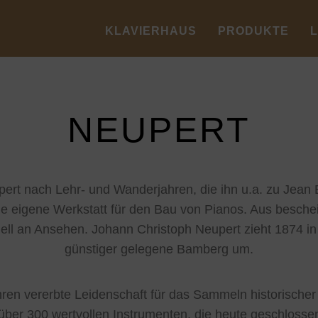
KLAVIERHAUS
PRODUKTE
NEUPERT
ert nach Lehr- und Wanderjahren, die ihn u.a. zu Jean B
ne eigene Werkstatt für den Bau von Pianos. Aus besch
ell an Ansehen. Johann Christoph Neupert zieht 1874 i
günstiger gelegene Bamberg um.
en vererbte Leidenschaft für das Sammeln historischer 
über 300 wertvollen Instrumenten, die heute geschlos