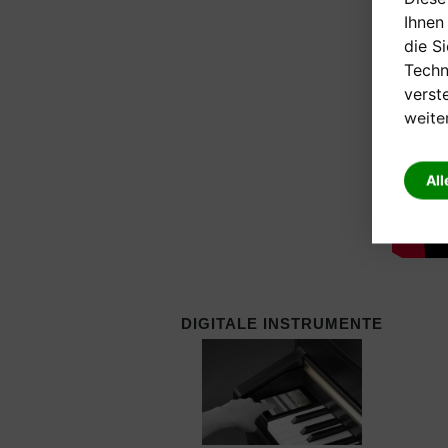
Ihnen
die S
Techn
verst
weite
All
DIGITALE INSTRUMENTE