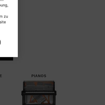
bung,
um zu
ite
E
PIANOS