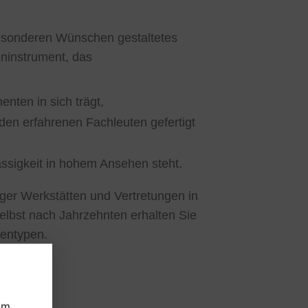
besonderen Wünschen gestaltetes
eninstrument, das
nten in sich trägt,
den erfahrenen Fachleuten gefertigt
ässigkeit in hohem Ansehen steht.
ger Werkstätten und Vertretungen in
elbst nach Jahrzehnten erhalten Sie
tentypen.
um