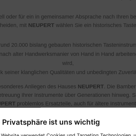
dell oder für ein in gemeinsamer Absprache nach Ihren 
cheiden, mit
NEUPERT
wählen Sie ein historisches Tast
rund 20.000 bislang gebauten historischen Tasteninstrume
 nach alter Handwerksmanier von Hand in Hand arbeiten
wird,
k seiner klanglichen Qualitäten und unbedingten Zuverl
 besonderes Anliegen des Hauses
NEUPERT
. Die Bamber
etreuung Ihrer Instrumente über Generationen hinweg. S
UPERT
problemlos Ersatzteile, auch für ältere Instrumen
e Privatsphäre ist uns wichtig
 Website verwendet Cookies und Targeting Technologien, 