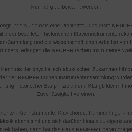
Nürnberg aufbewahrt werden.
ngründers - damals eine Pioniertat - das erste
NEUPE
ie der besaiteten historischen Klavierinstrumente rekonst
en-Sammlung und die wissenschaftlichen Arbeiten von 
ründers, erlangen die
NEUPERT
schen Instrumente Welt
n, Kenntnis der physikalisch-akustischen Zusammenhänge
lder der
NEUPERT
schen Instrumentensammlung wurden 
hrung historischer Bauprinzipien und Klangbilder mit m
Zuverlässigkeit vereinen.
mente - Kielinstrumente, Klavichorde, Hammerflügel - he
 Musiklebens sind und sich darüber hinaus zu eigenstän
ickelt haben, dann hat das Haus
NEUPERT
daran prägen