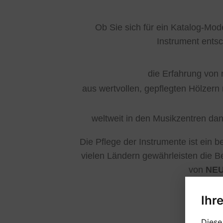
Ob Sie sich für ein Katalog-Mo
Instrument ents
die Erfahrung von 
aus wertvollen, gepflegten Hölzern
weltweit in den Musikzentren dan
Die Pflege der Instrumente ist ein
vielen Ländern gewährleisten die B
von
NE
Ihr
Diese