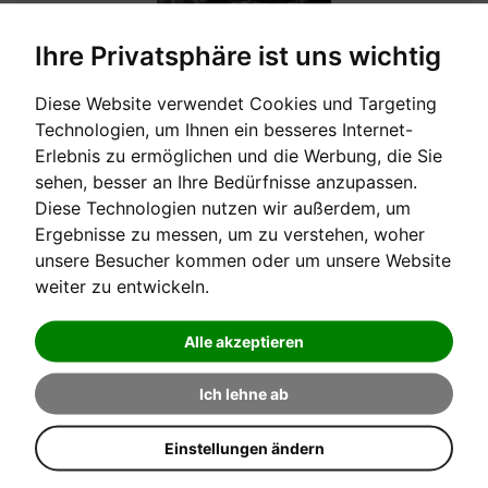
Ihre Privatsphäre ist uns wichtig
Diese Website verwendet Cookies und Targeting
Technologien, um Ihnen ein besseres Internet-
Erlebnis zu ermöglichen und die Werbung, die Sie
PRODUKTNAME +/-
SORTIERT NACH
sehen, besser an Ihre Bedürfnisse anzupassen.
Diese Technologien nutzen wir außerdem, um
KARL HAIDMAYER EIGENVERLAG
HERSTELLER:
Ergebnisse zu messen, um zu verstehen, woher
unsere Besucher kommen oder um unsere Website
weiter zu entwickeln.
ERGEBNISSE 1 - 3 VON 3
Produkte
Alle akzeptieren
Ich lehne ab
Einstellungen ändern