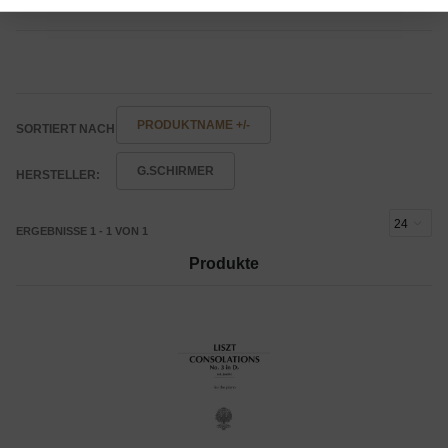
PRODUKTNAME +/-
SORTIERT NACH
G.SCHIRMER
HERSTELLER:
ERGEBNISSE 1 - 1 VON 1
Produkte