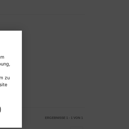
um
bung,
um zu
ite
ERGEBNISSE 1 - 1 VON 1