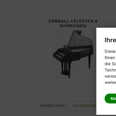
CEMBALI, CELESTEN &
HARMONIEN
Ihr
Diese
Ihnen
die S
Techn
verst
weite
All
SORTIERT NACH
SORTIERTE PRODUKTBEZEI