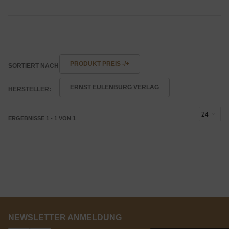
PRODUKT PREIS -/+
SORTIERT NACH
ERNST EULENBURG VERLAG
HERSTELLER:
ERGEBNISSE 1 - 1 VON 1
NEWSLETTER ANMELDUNG