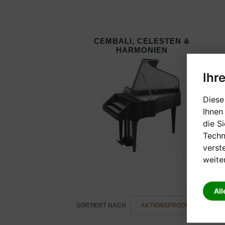
CEMBALI, CELESTEN &
HARMONIEN
Ihr
Diese
Ihnen
die S
Techn
verst
weite
All
SORTIERT NACH
AKTIONSPRODUKTE -/+