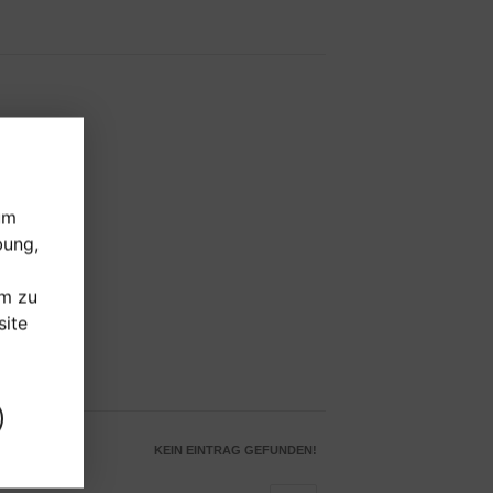
um
bung,
um zu
ite
KEIN EINTRAG GEFUNDEN!