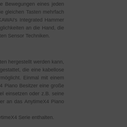
 die Bewegungen eines jeden
e gleichen Tasten mehrfach
. KAWAI's Integrated Hammer
lichkeiten an die Hand, die
sten Sensor Techniken.
en hergestellt werden kann,
estattet, die eine kabellose
rmöglicht. Einmal mit einem
4 Piano Besitzer eine große
l einsetzen oder z.B. seine
über an das AnytimeX4 Piano
nytimeX4 Serie enthalten.