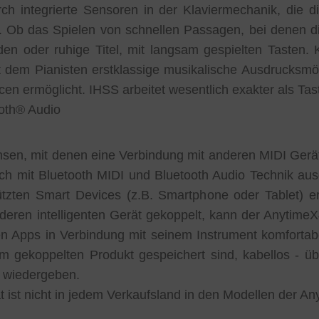
ch integrierte Sensoren in der Klaviermechanik, die
 Ob das Spielen von schnellen Passagen, bei denen di
rden oder ruhige Titel, mit langsam gespielten Tasten
 dem Pianisten erstklassige musikalische Ausdrucksmög
cen ermöglicht. IHSS arbeitet wesentlich exakter als Ta
oth® Audio
hsen, mit denen eine Verbindung mit anderen MIDI Gerät
h mit Bluetooth MIDI und Bluetooth Audio Technik ausg
tzten Smart Devices (z.B. Smartphone oder Tablet) e
deren intelligenten Gerät gekoppelt, kann der AnytimeX
Apps in Verbindung mit seinem Instrument komfortabe
em gekoppelten Produkt gespeichert sind, kabellos - 
 wiedergeben.
ät ist nicht in jedem Verkaufsland in den Modellen der A