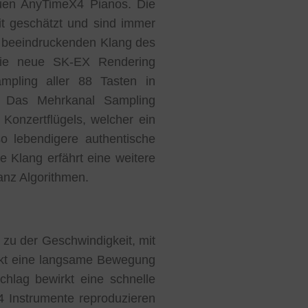
uen AnyTimeX4 Pianos. Die
t geschätzt und sind immer
n beeindruckenden Klang des
 die neue SK-EX Rendering
mpling aller 88 Tasten in
. Das Mehrkanal Sampling
onzertflügels, welcher ein
so lebendigere authentische
 Klang erfährt eine weitere
anz Algorithmen.
 zu der Geschwindigkeit, mit
rkt eine langsame Bewegung
hlag bewirkt eine schnelle
 Instrumente reproduzieren