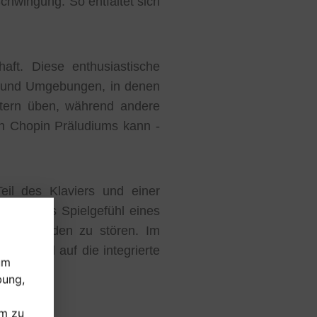
chwingung. So entfaltet sich
aft. Diese enthusiastische
en und Umgebungen, in denen
itern üben, während andere
en Chopin Präludiums kann -
il des Klaviers und einer
erzeit das Spielgefühl eines
rs niemanden zu stören. Im
speziell auf die integrierte
um
bung,
um zu