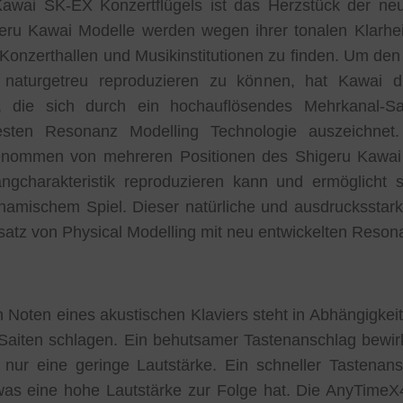
awai SK-EX Konzertflügels ist das Herzstück der ne
eru Kawai Modelle werden wegen ihrer tonalen Klarhei
Konzerthallen und Musikinstitutionen zu finden. Um de
t naturgetreu reproduzieren zu können, hat Kawai
t, die sich durch ein hochauflösendes Mehrkanal-Sa
esten Resonanz Modelling Technologie auszeichnet
genommen von mehreren Positionen des Shigeru Kawai K
ngcharakteristik reproduzieren kann und ermöglicht 
amischem Spiel. Dieser natürliche und ausdrucksstarke
atz von Physical Modelling mit neu entwickelten Reson
n Noten eines akustischen Klaviers steht in Abhängigkeit
Saiten schlagen. Ein behutsamer Tastenanschlag bewi
ur eine geringe Lautstärke. Ein schneller Tastenansc
 eine hohe Lautstärke zur Folge hat. Die AnyTimeX4