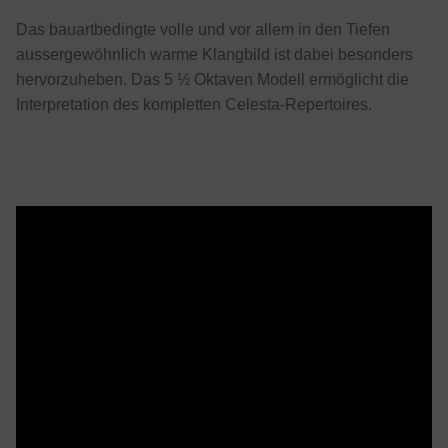
Das bauartbedingte volle und vor allem in den Tiefen
aussergewöhnlich warme Klangbild ist dabei besonders
hervorzuheben. Das 5 ½ Oktaven Modell ermöglicht die
Interpretation des kompletten Celesta-Repertoires.