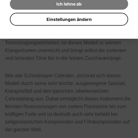
Ich lehne ab
Diese einzigartige Celesta wurde von Schiedmayer extra
für die großen Konzert- und Opernsäle der Welt entwickelt.
Einstellungen ändern
Durch seine größeren Resonatoren, die breiteren und
dickeren Klangplatten, sowie die für eine Celesta
einzigartige nebeneinanderliegende Anordnung der
Tonerzeugungseinheiten, ist dieses Modell in seinem
Klangvolumen unerreicht und bringt selbst die zartesten
und leisesten Töne bis in die letzten Zuschauerränge.
Wie alle Schiedmayer Celesten, zeichnet sich dieses
Modell durch seine sehr leichte, ausgewogene Spielart,
Klangvielfalt und den typischen, obertonreichen
Celestaklang aus. Dabei ermöglicht dieses Instrument die
feinsten Nuancierungen von zartem Pianissimo bis zum
kräftigen Forte und ist deshalb auch sehr beliebt bei
zeitgenössischen Komponisten und Filmkomponisten auf
der ganzen Welt.