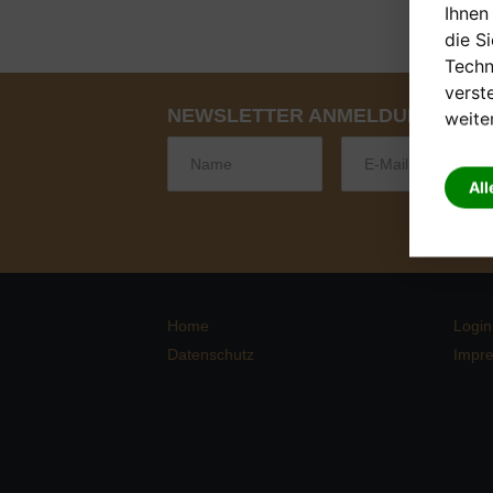
Ihnen
die S
Techn
verst
NEWSLETTER ANMELDUNG
weite
All
Home
Login
Datenschutz
Impr