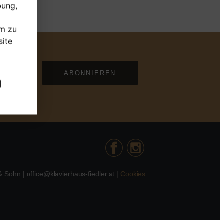
bung,
um zu
ite
ABONNIEREN
 Sohn | office@klavierhaus-fiedler.at |
Cookies