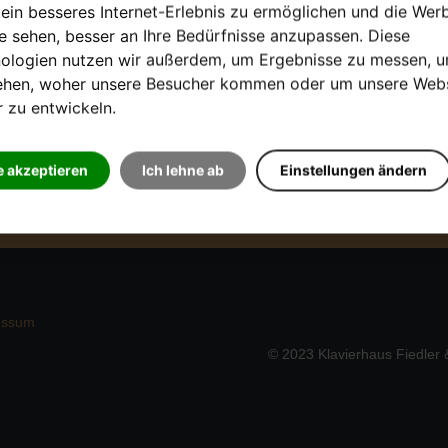
 ein besseres Internet-Erlebnis zu ermöglichen und die Wer
ie sehen, besser an Ihre Bedürfnisse anzupassen. Diese
ologien nutzen wir außerdem, um Ergebnisse zu messen, 
ehen, woher unsere Besucher kommen oder um unsere Webs
r zu entwickeln.
Digitalpiano
Stimmerinnerung
e akzeptieren
Ich lehne ab
Einstellungen ändern
Konzertinformationen
essum
© 2023 Klavierhaus Fiedler &