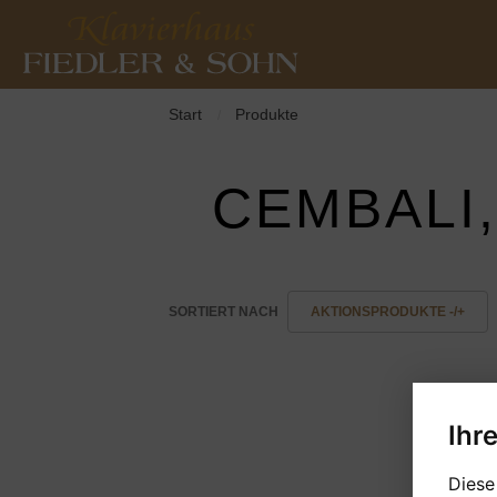
Start
Produkte
/
CEMBALI
SORTIERT NACH
AKTIONSPRODUKTE -/+
Ihr
Diese