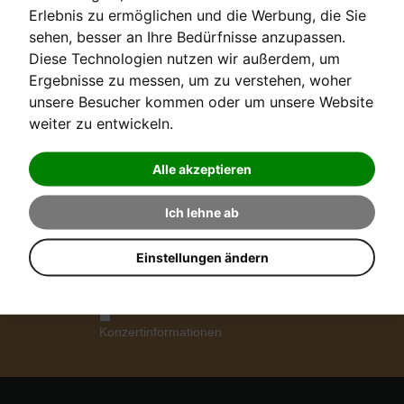
ANMELDEN
Erlebnis zu ermöglichen und die Werbung, die Sie
sehen, besser an Ihre Bedürfnisse anzupassen.
Passwort vergessen?
Diese Technologien nutzen wir außerdem, um
Ergebnisse zu messen, um zu verstehen, woher
Benutzername vergessen?
unsere Besucher kommen oder um unsere Website
weiter zu entwickeln.
Alle akzeptieren
Ich lehne ab
NEWSLETTER ANMELDUNG
Einstellungen ändern
Digitalpiano
ABONNIEREN
Stimmerinnerung
Konzertinformationen