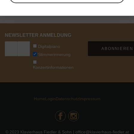
NEWSLETTER ANMELDUNG
Digitalpiano
ABONNIEREN
Stimmerinnerung
Konzertinformationen
Home
Login
Datenschutz
Impressum
© 2023 Klavierhaus Fiedler & Sohn | office@klavierhaus-fiedler.at