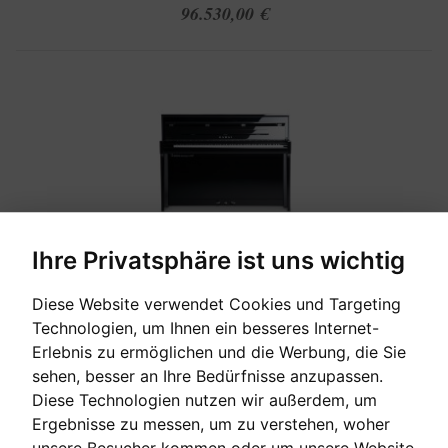
96.530,00 €
Ihre Privatsphäre ist uns wichtig
[auf Bestellung]
Diese Website verwendet Cookies und Targeting
Technologien, um Ihnen ein besseres Internet-
KAWAI NV-5S
Erlebnis zu ermöglichen und die Werbung, die Sie
sehen, besser an Ihre Bedürfnisse anzupassen.
Die perfekte Mischung aus Tradition und Innovation.
Diese Technologien nutzen wir außerdem, um
Ergebnisse zu messen, um zu verstehen, woher
Verkaufspreis:
unsere Besucher kommen oder um unsere Website