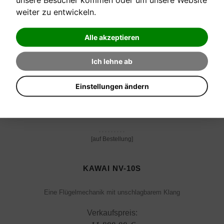
7.690,00 €
weiter zu entwickeln.
Alle akzeptieren
Ich lehne ab
Einstellungen ändern
[auf Bestellung]
KAWAI NV-10S
Eine Flügelmechanik mit unschlagbarem Klang
Verkaufspreis: