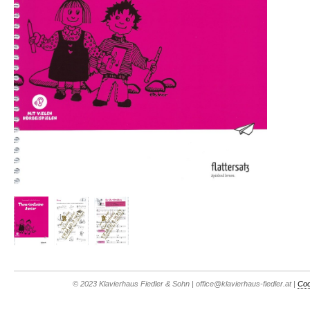
© 2023 Klavierhaus Fiedler & Sohn | office@klavierhaus-fiedler.at |
Coo