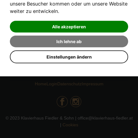
unsere Besucher kommen oder um unsere Website
weiter zu entwickeln.
NEWSLETTER ANMELDUNG
Alle akzeptieren
Digitalpiano
ABONNIEREN
Stimmerinnerung
Ich lehne ab
Konzertinformationen
Einstellungen ändern
Home
Login
Datenschutz
Impressum
© 2023 Klavierhaus Fiedler & Sohn | office@klavierhaus-fiedler.at
|
Cookies