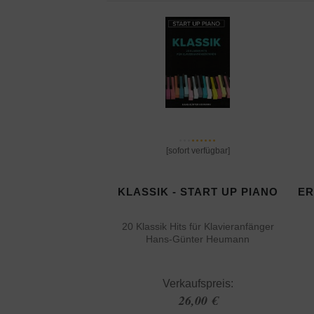
[sofort verfügbar]
KLASSIK - START UP PIANO
ER
20 Klassik Hits für Klavieranfänger
Hans-Günter Heumann
Verkaufspreis:
26,00 €