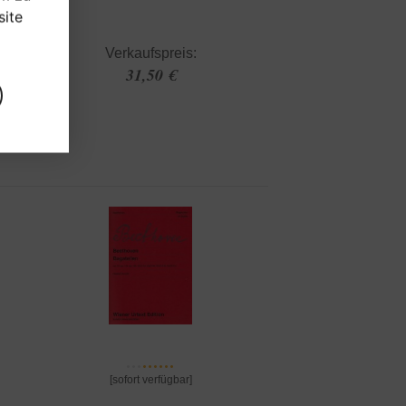
ite
Verkaufspreis:
31,50 €
[sofort verfügbar]