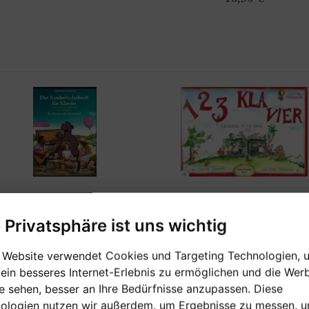
[sofort verfügbar]
[sofort verfügbar]
e Privatsphäre ist uns wichtig
 Website verwendet Cookies und Targeting Technologien, 
AS KINDERLIEDERBUCH
123 KLAVIER
 ein besseres Internet-Erlebnis zu ermöglichen und die Wer
FÜR KLAVIER
ie sehen, besser an Ihre Bedürfnisse anzupassen. Diese
Heft 1 mit CD - Klavierschule für
ologien nutzen wir außerdem, um Ergebnisse zu messen, 
Hände
 alte und neue Kinderlieder leicht