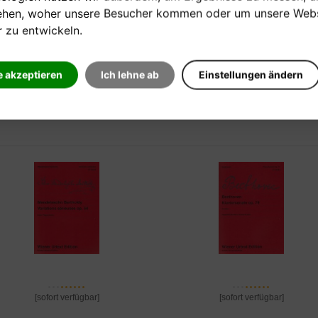
arrangiert
ehen, woher unsere Besucher kommen oder um unsere Webs
r zu entwickeln.
Verkaufspreis:
Verkaufspreis:
28,70 €
27,50 €
e akzeptieren
Ich lehne ab
Einstellungen ändern
[sofort verfügbar]
[sofort verfügbar]