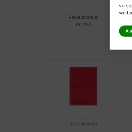
verst
weite
Verkaufspreis:
18,70 €
All
[sofort verfügbar]