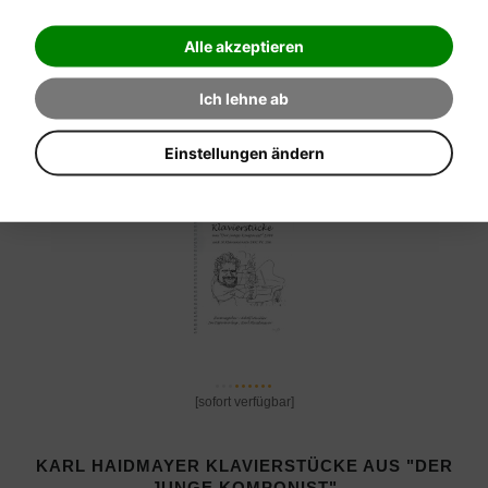
Pjotr Iljitsch Tschaikowsky
Alle akzeptieren
Verkaufspreis:
Ich lehne ab
16,60 €
Einstellungen ändern
[sofort verfügbar]
KARL HAIDMAYER KLAVIERSTÜCKE AUS "DER
JUNGE KOMPONIST"