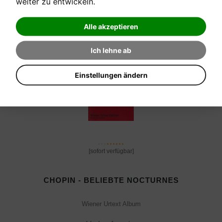
weiter zu entwickeln.
Verkaufspreis:
24,40 €
Alle akzeptieren
Ich lehne ab
Einstellungen ändern
[sofort verfügbar]
CHOPIN - BELIEBTE NOCTURNES
Wiener Urtext Album