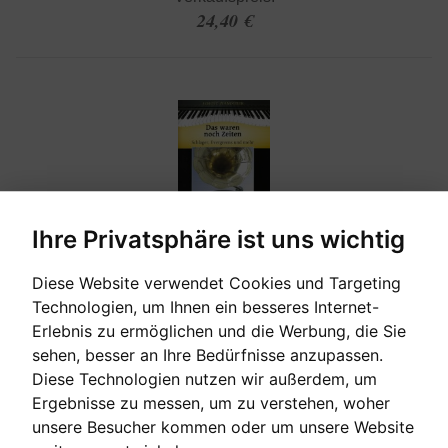
24,40 €
Ihre Privatsphäre ist uns wichtig
Diese Website verwendet Cookies und Targeting
[sofort verfügbar]
Technologien, um Ihnen ein besseres Internet-
Erlebnis zu ermöglichen und die Werbung, die Sie
DAS WAREN NOCH ZEITEN - SCHLAGER,
sehen, besser an Ihre Bedürfnisse anzupassen.
EVERGREENS UND MEHR
Diese Technologien nutzen wir außerdem, um
Ergebnisse zu messen, um zu verstehen, woher
Hans-Günter Heumann
unsere Besucher kommen oder um unsere Website