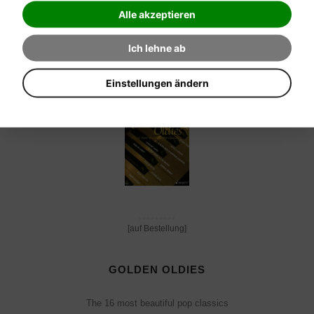
Alle akzeptieren
Verkaufspreis:
28,00 €
Ich lehne ab
Einstellungen ändern
[auf Bestellung]
GOLDEN OLDIES
The 16 most beautiful pop classics