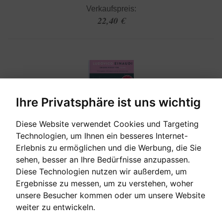
Verkaufspreis:
22,40 €
Ihre Privatsphäre ist uns wichtig
Diese Website verwendet Cookies und Targeting
Technologien, um Ihnen ein besseres Internet-
Erlebnis zu ermöglichen und die Werbung, die Sie
[sofort verfügbar]
sehen, besser an Ihre Bedürfnisse anzupassen.
Diese Technologien nutzen wir außerdem, um
Ergebnisse zu messen, um zu verstehen, woher
GRADED PIECES FOR PIANO - PREPARATORY,
GRADE 1, GRADE 2
unsere Besucher kommen oder um unsere Website
weiter zu entwickeln.
Ludovico Einaudi